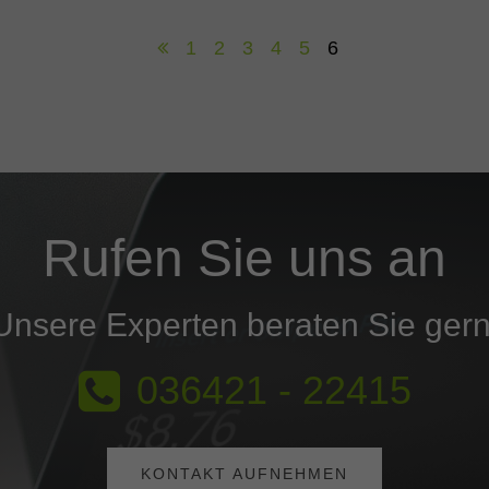
1
2
3
4
5
6
Rufen Sie uns an
Unsere Experten beraten Sie gern
036421 - 22415
KONTAKT AUFNEHMEN