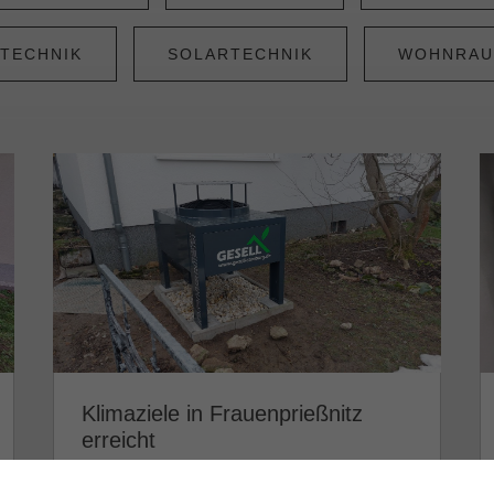
TECHNIK
SOLARTECHNIK
WOHNRAU
Klimaziele in Frauenprießnitz
erreicht
Weiterlesen