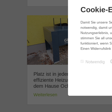
Cookie-E
Damit Sie unsere Se
notwendig, damit un
Nutzungserlebnis, u
stimmen Sie all uns
funktioniert, wenn S
Einen Widerrufslink
Notwendig
Platz ist in jedem Haus: Für eine
effiziente Heizungsanlage aus
dem Hause Ochsner.
Weiterlesen