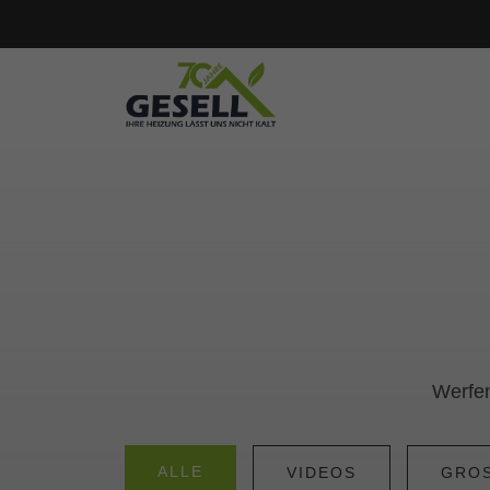
Kontakt
Terminbuchung
Heizungsangebot
3D Badplaner
PV Rechner
Badkonfigurator
Werfen
ALLE
VIDEOS
GROS