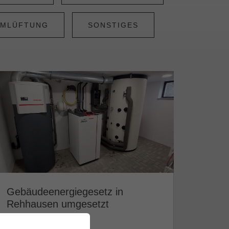
MLÜFTUNG
SONSTIGES
Gebäudeenergiegesetz in
Rehhausen umgesetzt
Weiterlesen