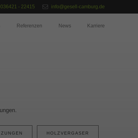
036421 - 22415
info@gesell-camburg.de
s
Referenzen
News
Karriere
zungen.
IZUNGEN
HOLZVERGASER