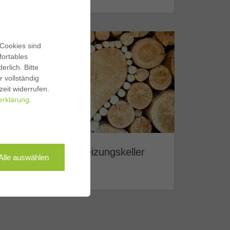
 Cookies sind
fortables
rlich. Bitte
 vollständig
zeit widerrufen.
erklärung
.
Klimaschutz im Heizungskeller
Alle auswählen
Weiterlesen