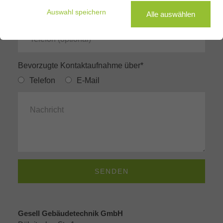
Auswahl speichern
Alle auswählen
PV Rechner
Badkonfigurator
Bevorzugte Kontaktaufnahme über*
Telefon
E-Mail
SENDEN
Gesell Gebäudetechnik GmbH