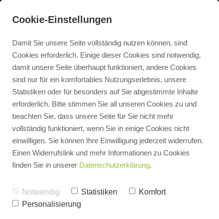
036421 - 22415
Cookie-Einstellungen
info@gesell-camburg.de
Damit Sie unsere Seite vollständig nutzen können, sind
Cookies erforderlich. Einige dieser Cookies sind notwendig,
damit unsere Seite überhaupt funktioniert, andere Cookies
sind nur für ein komfortables Nutzungserlebnis, unsere
Statistiken oder für besonders auf Sie abgestimmte Inhalte
Kontakt
erforderlich. Bitte stimmen Sie all unseren Cookies zu und
Kontakt
beachten Sie, dass unsere Seite für Sie nicht mehr
vollständig funktioniert, wenn Sie in einige Cookies nicht
einwilligen. Sie können Ihre Einwilligung jederzeit widerrufen.
Terminbuchung
Einen Widerrufslink und mehr Informationen zu Cookies
Nutzen Sie unser Kontaktformular, um uns eine Nachricht
finden Sie in unserer
Datenschutzerklärung
.
zu senden.
Heizungsangebot
Notwendig
Statistiken
Komfort
Personalisierung
3D Badplaner