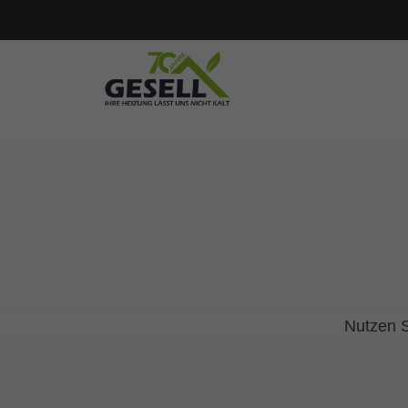
Kontakt
Terminbuchung
Heizungsangebot
3D Badplaner
PV Rechner
Badkonfigurator
Nutzen S